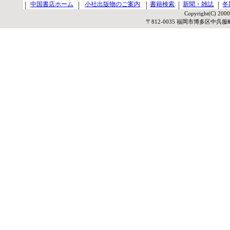
中国書店ホーム
小社出版物のご案内
書籍検索
新聞・雑誌
冬
Copyright(C) 20
〒812-0035 福岡市博多区中呉服町5-2