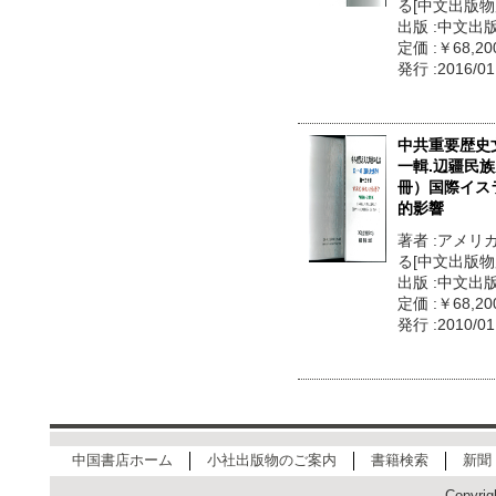
る[中文出版物
出版 :中文出
定価 :￥68,20
発行 :2016/01
中共重要歴史
一輯.辺疆民族
冊）国際イス
的影響
著者 :アメ
る[中文出版物
出版 :中文出
定価 :￥68,20
発行 :2010/01
中国書店ホーム
小社出版物のご案内
書籍検索
新聞