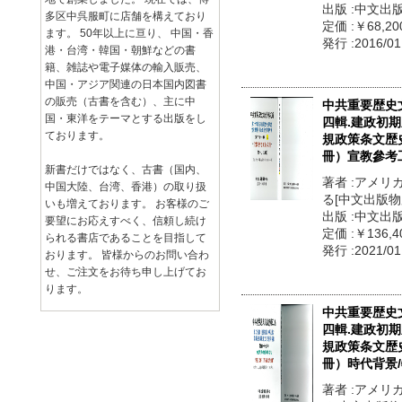
出版 :中文出
多区中呉服町に店舗を構えており
定価 :￥68,20
ます。 50年以上に亘り、 中国・香
発行 :2016/01
港・台湾・韓国・朝鮮などの書
籍、雑誌や電子媒体の輸入販売、
中国・アジア関連の日本国内図書
の販売（古書を含む）、主に中
中共重要歴史
国・東洋をテーマとする出版をし
四輯.建政初
ております。
規政策条文歴
冊）宣教參考
新書だけではなく、古書（国内、
著者 :アメ
中国大陸、台湾、香港）の取り扱
る[中文出版物
いも増えております。 お客様のご
出版 :中文出
要望にお応えすべく、信頼し続け
定価 :￥136,4
られる書店であることを目指して
発行 :2021/01
おります。 皆様からのお問い合わ
せ、ご注文をお待ち申し上げてお
ります。
中共重要歴史
四輯.建政初
規政策条文歴
冊）時代背景
著者 :アメ