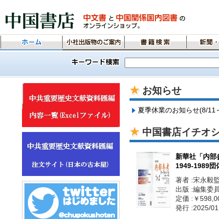
中国書店ホーム
小社出版物のご案内
書籍検索
新聞・ニ
お
夏季休業のお知らせ(8/11～8
中国書
新華社「内部
1949-198
著者 :宋永毅
出版 :編集委
定価 :￥598,0
発行 :2025/01