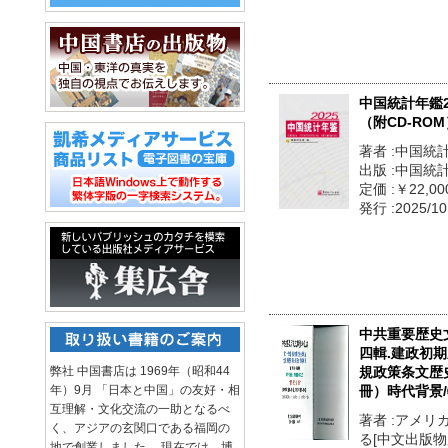
中国統計年鑑2
（附CD-ROM
著者 :中国統
出版 :中国統
定価 :￥22,00
発行 :2025/10
中共重要歴史
四輯.建政初
弊社 中国書店は 1969年（昭和44
規政策条文歴
年）9月 「日本と中国」の友好・相
冊）時代背景
互理解・文化交流の一助となるべ
著者 :アメ
く、アジアの玄関口である福岡の
る[中文出版物
地で創業しました。 現在では、博